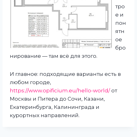
тро
е и
пон
ятн
ое
бро
нирование — там всё для этого.
И главное: подходящие варианты есть в
любом городе,
https://www.opificium.eu/hello-world/
от
Москвы и Питера до Сочи, Казани,
Екатеринбурга, Калининграда и
курортных направлений.