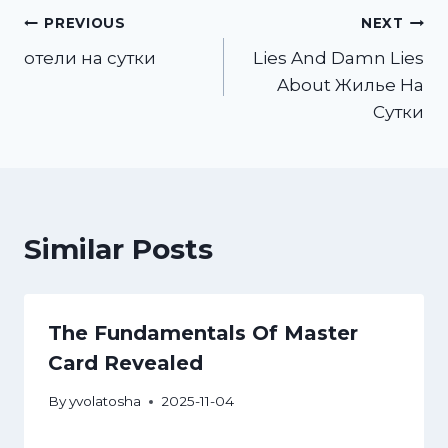
Post
PREVIOUS
NEXT
отели на сутки
Lies And Damn Lies
navigation
About Жилье На
Сутки
Similar Posts
The Fundamentals Of Master
Card Revealed
By
yvolatosha
2025-11-04